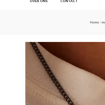
OVER ONS
CONTACT
Home
/
m