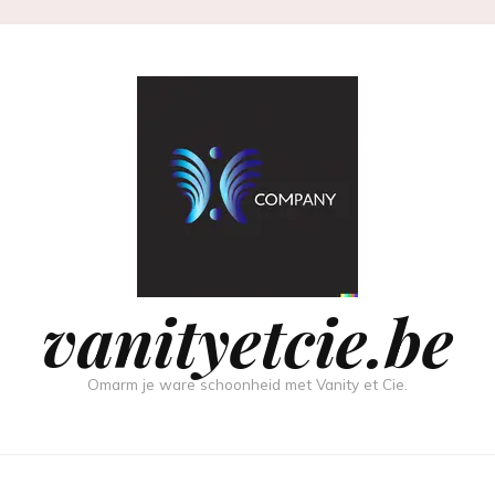
vanityetcie.be
Omarm je ware schoonheid met Vanity et Cie.