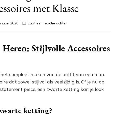
essoires met Klasse
op
anuari 2026
Laat een reactie achter
Stijlvolle
Zwarte
Kettingen
voor
Heren: Stijlvolle Accessoires
Heren:
Tijdloze
Accessoires
met
Klasse
ij het compleet maken van de outfit van een man.
re dat zowel stijlvol als veelzijdig is. Of je nu op
 statement piece, een zwarte ketting kan je look
zwarte ketting?