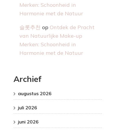
Merken: Schoonheid in
Harmonie met de Natuur
슬롯추천
op
Ontdek de Pracht
van Natuurlijke Make-up
Merken: Schoonheid in
Harmonie met de Natuur
Archief
augustus 2026
juli 2026
juni 2026