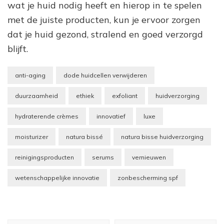
wat je huid nodig heeft en hierop in te spelen
met de juiste producten, kun je ervoor zorgen
dat je huid gezond, stralend en goed verzorgd
blijft.
anti-aging
dode huidcellen verwijderen
duurzaamheid
ethiek
exfoliant
huidverzorging
hydraterende crèmes
innovatief
luxe
moisturizer
natura bissé
natura bisse huidverzorging
reinigingsproducten
serums
vernieuwen
wetenschappelijke innovatie
zonbescherming spf