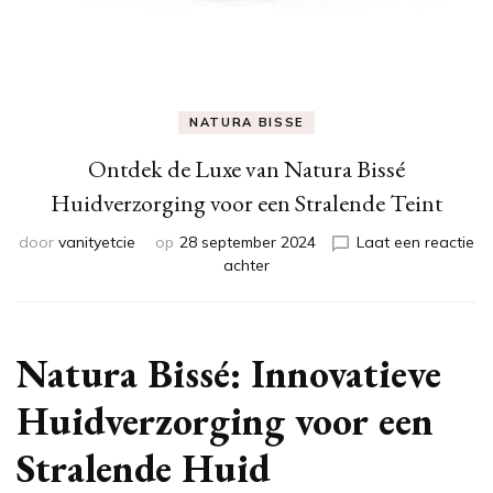
NATURA BISSE
Ontdek de Luxe van Natura Bissé
Huidverzorging voor een Stralende Teint
door
vanityetcie
op
28 september 2024
Laat een reactie
op
achter
Ontdek
de
Luxe
van
Natura Bissé: Innovatieve
Natura
Bissé
Huidverzorging voor een
Huidverzorging
voor
Stralende Huid
een