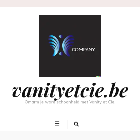
vanityetcie.be
Omarm je ware schoonheid met Vanity et Cie.