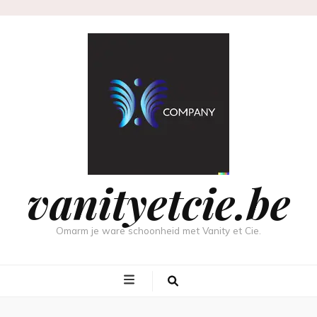
vanityetcie.be
Omarm je ware schoonheid met Vanity et Cie.