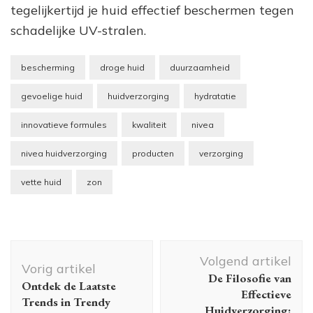
tegelijkertijd je huid effectief beschermen tegen
schadelijke UV-stralen.
bescherming
droge huid
duurzaamheid
gevoelige huid
huidverzorging
hydratatie
innovatieve formules
kwaliteit
nivea
nivea huidverzorging
producten
verzorging
vette huid
zon
Berichtnavigatie
Volgend artikel
Vorig artikel
De Filosofie van
Ontdek de Laatste
Effectieve
Trends in Trendy
Huidverzorging: