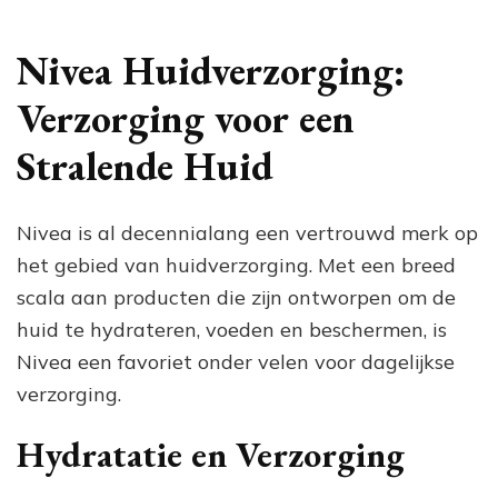
de
Ma
va
Nivea Huidverzorging:
Ni
Hu
Verzorging voor een
vo
ee
Stralende Huid
St
Hu
Nivea is al decennialang een vertrouwd merk op
het gebied van huidverzorging. Met een breed
scala aan producten die zijn ontworpen om de
huid te hydrateren, voeden en beschermen, is
Nivea een favoriet onder velen voor dagelijkse
verzorging.
Hydratatie en Verzorging