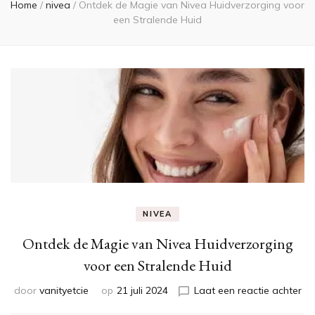
Home
/
nivea
/
Ontdek de Magie van Nivea Huidverzorging voor
een Stralende Huid
NIVEA
Ontdek de Magie van Nivea Huidverzorging
voor een Stralende Huid
op
door
vanityetcie
op
21 juli 2024
Laat een reactie achter
On