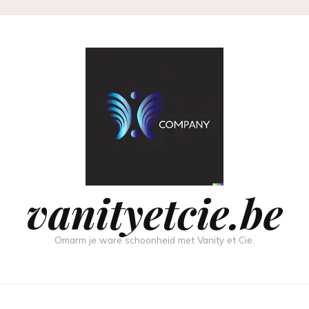
vanityetcie.be
Omarm je ware schoonheid met Vanity et Cie.