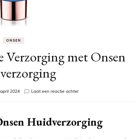
ONSEN
e Verzorging met Onsen
verzorging
op
april 2024
Laat een reactie achter
Ontdek
de
Ultieme
Verzorging
Onsen Huidverzorging
met
Onsen
Huidverzorging