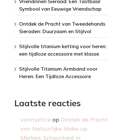
Vriendinnen Sieraad: Een Tastbaar
Symbool van Eeuwige Vriendschap
Ontdek de Pracht van Tweedehands
Sieraden: Duurzaam en Stijlvol
Stijlvolle titanium ketting voor heren:
een tijdloze accessoire met klasse
Stijlvolle Titanium Armband voor
Heren: Een Tijdloze Accessoire
Laatste reacties
vanityetcie
op
Ontdek de Pracht
van Natuurlijke Make-up
Merken: Schoonheid in