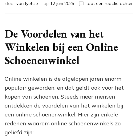
op
door
vanityetcie
op
12 juni 2025
Laat een reactie achter
Tr
sc
sc
bij
De Voordelen van het
de
be
Winkelen bij een Online
on
sc
Schoenenwinkel
Online winkelen is de afgelopen jaren enorm
populair geworden, en dat geldt ook voor het
kopen van schoenen. Steeds meer mensen
ontdekken de voordelen van het winkelen bij
een online schoenenwinkel. Hier zijn enkele
redenen waarom online schoenenwinkels zo
geliefd zijn: