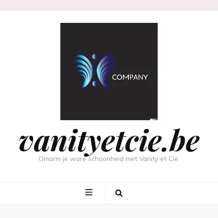
vanityetcie.be
Omarm je ware schoonheid met Vanity et Cie.