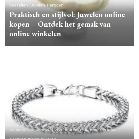
bestellen
juwelen
sieraden
Praktisch en stijlvol: Juwelen online
kopen – Ontdek het gemak van
online winkelen
armband
armbanden
heren
mannen
mannen sieraden