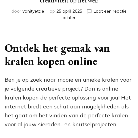
creativiteit op het web
door
vanityetcie
op
25 april 2025
Laat een reactie
op
achter
Kralen
kopen
online:
Ontdek
Ontdek het gemak van
de
wereld
kralen kopen online
van
creativiteit
op
Ben je op zoek naar mooie en unieke kralen voor
het
je volgende creatieve project? Dan is online
web
kralen kopen de perfecte oplossing voor jou! Het
internet biedt een schat aan mogelijkheden als
het gaat om het vinden van de perfecte kralen
voor al jouw sieraden- en knutselprojecten.