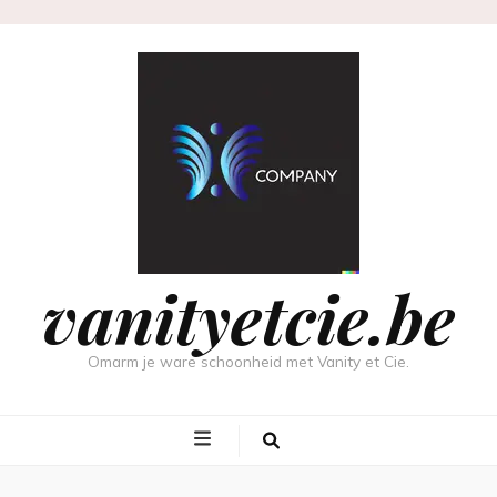
vanityetcie.be
Omarm je ware schoonheid met Vanity et Cie.