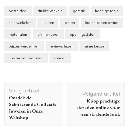
beste deal
drukke winkels
gemak
handige tools
huis winkelen
kleuren
kralen
kralen kopen online
materialen
online kopen
openingstijden
prijzen vergelijken
reviews lezen
ruime keuze
tips maken sieraden
vormen
Berichtnavigatie
Vorig artikel
Volgend artikel
Ontdek de
Koop prachtige
Schitterende Collectie
sieraden online voor
Juwelen in Onze
een stralende look
Webshop