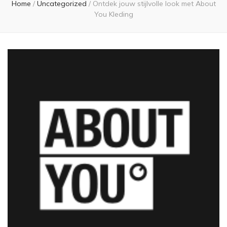
Home
/
Uncategorized
/
Ontdek jouw stijlvolle look met About
You Kleding