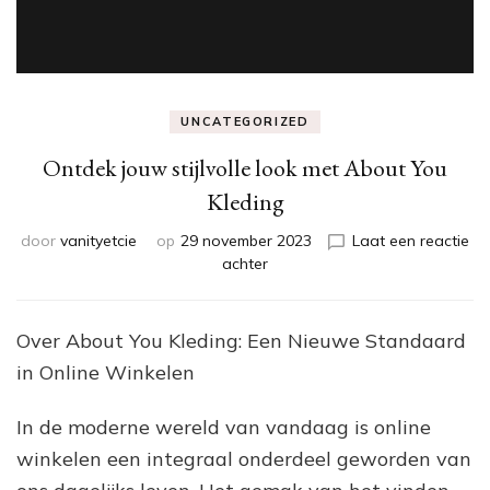
UNCATEGORIZED
Ontdek jouw stijlvolle look met About You
Kleding
door
vanityetcie
op
29 november 2023
Laat een reactie
op
achter
Ontdek
jouw
stijlvolle
Over About You Kleding: Een Nieuwe Standaard
look
in Online Winkelen
met
About
You
In de moderne wereld van vandaag is online
Kleding
winkelen een integraal onderdeel geworden van