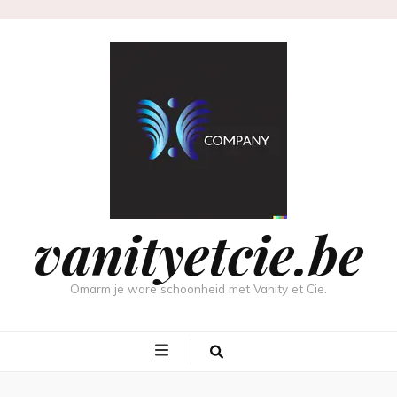
vanityetcie.be
Omarm je ware schoonheid met Vanity et Cie.