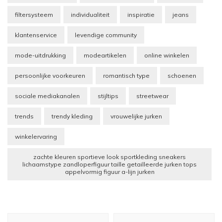
filtersysteem
individualiteit
inspiratie
jeans
klantenservice
levendige community
mode-uitdrukking
modeartikelen
online winkelen
persoonlijke voorkeuren
romantisch type
schoenen
sociale mediakanalen
stijltips
streetwear
trends
trendy kleding
vrouwelijke jurken
winkelervaring
zachte kleuren sportieve look sportkleding sneakers
lichaamstype zandloperfiguur taille getailleerde jurken tops
appelvormig figuur a-lijn jurken
Berichtnavigatie