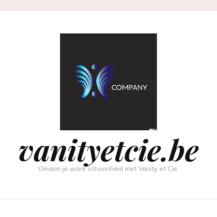
vanityetcie.be
Omarm je ware schoonheid met Vanity et Cie.