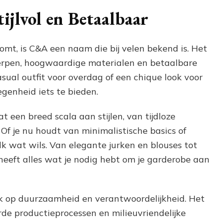
Duurzaam:
Ontdek
jlvol en Betaalbaar
de
C&A
Dameskleding
mt, is C&A een naam die bij velen bekend is. Het
Collectie
erpen, hoogwaardige materialen en betaalbare
asual outfit voor overdag of een chique look voor
egenheid iets te bieden.
een breed scala aan stijlen, van tijdloze
Of je nu houdt van minimalistische basics of
elk wat wils. Van elegante jurken en blouses tot
heeft alles wat je nodig hebt om je garderobe aan
k op duurzaamheid en verantwoordelijkheid. Het
rde productieprocessen en milieuvriendelijke