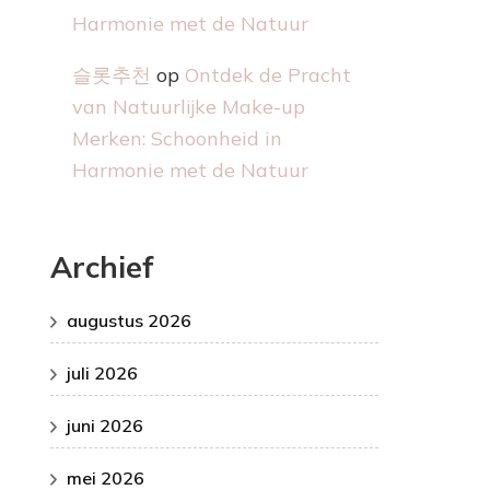
Harmonie met de Natuur
슬롯추천
op
Ontdek de Pracht
van Natuurlijke Make-up
Merken: Schoonheid in
Harmonie met de Natuur
Archief
augustus 2026
juli 2026
juni 2026
mei 2026