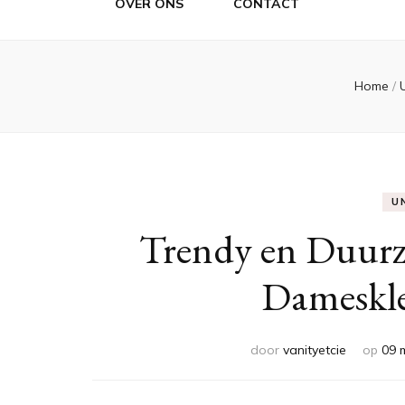
OVER ONS
CONTACT
Home
/
U
Trendy en Duur
Dameskle
door
vanityetcie
op
09 