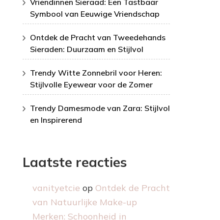
Vriendinnen Sieraad: Een Tastbaar
Symbool van Eeuwige Vriendschap
Ontdek de Pracht van Tweedehands
Sieraden: Duurzaam en Stijlvol
Trendy Witte Zonnebril voor Heren:
Stijlvolle Eyewear voor de Zomer
Trendy Damesmode van Zara: Stijlvol
en Inspirerend
Laatste reacties
vanityetcie
op
Ontdek de Pracht
van Natuurlijke Make-up
Merken: Schoonheid in