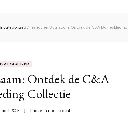
Uncategorized
/
Trendy en Duurzaam: Ontdek de C&A Dameskleding C
NCATEGORIZED
zaam: Ontdek de C&A
ding Collectie
op
maart 2025
Laat een reactie achter
Trendy
en