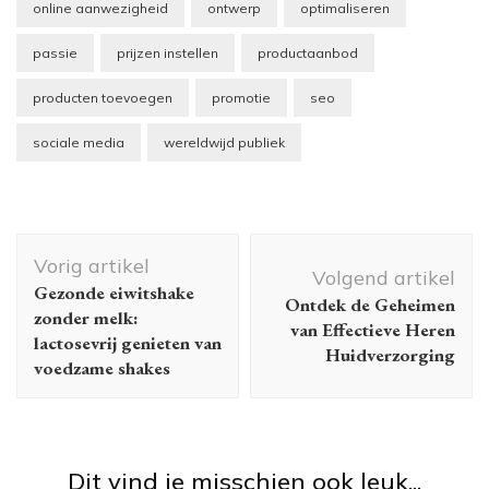
online aanwezigheid
ontwerp
optimaliseren
passie
prijzen instellen
productaanbod
producten toevoegen
promotie
seo
sociale media
wereldwijd publiek
Berichtnavigatie
Vorig artikel
Volgend artikel
Gezonde eiwitshake
Ontdek de Geheimen
zonder melk:
van Effectieve Heren
lactosevrij genieten van
Huidverzorging
voedzame shakes
Dit vind je misschien ook leuk...