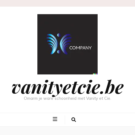
vanityetcie.be
Omarm je ware schoonheid met Vanity et Cie.