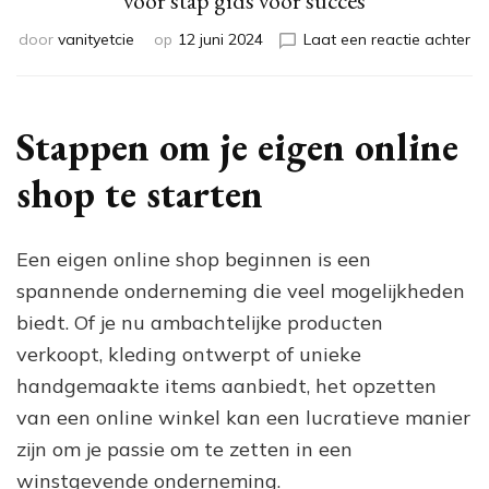
voor stap gids voor succes
op
door
vanityetcie
op
12 juni 2024
Laat een reactie achter
Ho
ee
ei
on
Stappen om je eigen online
sh
te
shop te starten
be
St
vo
Een eigen online shop beginnen is een
st
spannende onderneming die veel mogelijkheden
gi
vo
biedt. Of je nu ambachtelijke producten
su
verkoopt, kleding ontwerpt of unieke
handgemaakte items aanbiedt, het opzetten
van een online winkel kan een lucratieve manier
zijn om je passie om te zetten in een
winstgevende onderneming.