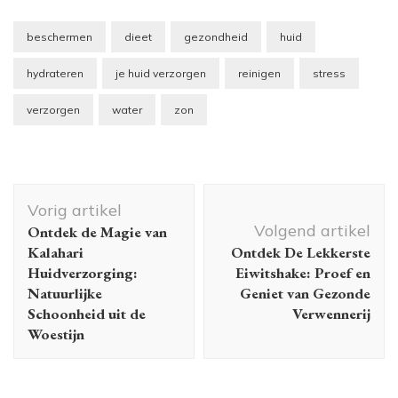
beschermen
dieet
gezondheid
huid
hydrateren
je huid verzorgen
reinigen
stress
verzorgen
water
zon
Berichtnavigatie
Vorig artikel
Volgend artikel
Ontdek de Magie van
Kalahari
Ontdek De Lekkerste
Huidverzorging:
Eiwitshake: Proef en
Natuurlijke
Geniet van Gezonde
Schoonheid uit de
Verwennerij
Woestijn