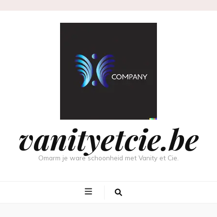
vanityetcie.be
Omarm je ware schoonheid met Vanity et Cie.