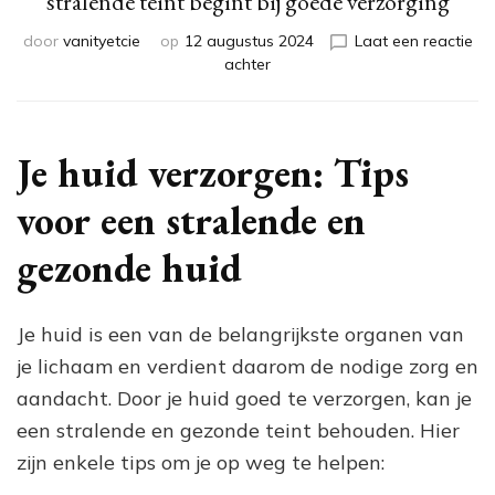
stralende teint begint bij goede verzorging
door
vanityetcie
op
12 augustus 2024
Laat een reactie
op
achter
Tips
voor
het
verzorgen
Je huid verzorgen: Tips
van
je
voor een stralende en
huid:
Een
gezonde huid
stralende
teint
begint
Je huid is een van de belangrijkste organen van
bij
je lichaam en verdient daarom de nodige zorg en
goede
verzorging
aandacht. Door je huid goed te verzorgen, kan je
een stralende en gezonde teint behouden. Hier
zijn enkele tips om je op weg te helpen: