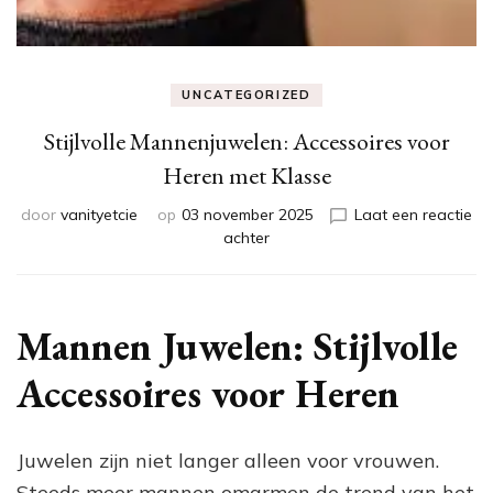
UNCATEGORIZED
Stijlvolle Mannenjuwelen: Accessoires voor
Heren met Klasse
door
vanityetcie
op
03 november 2025
Laat een reactie
op
achter
Stijlvolle
Mannenjuwelen:
Accessoires
voor
Mannen Juwelen: Stijlvolle
Heren
met
Accessoires voor Heren
Klasse
Juwelen zijn niet langer alleen voor vrouwen.
Steeds meer mannen omarmen de trend van het