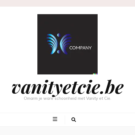
vanityetcie.be
Omarm je ware schoonheid met Vanity et Cie.