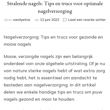
Stralende nagels: Tips en trucs voor optimale
nagelverzorging
op
door
vanityetcie
op
13 juni 2023
Laat een reactie achter
St
na
Ti
Nagelverzorging: Tips en trucs voor gezonde en
en
mooie nagels
tr
vo
op
Mooie, verzorgde nagels zijn een belangrijk
na
onderdeel van onze algehele uitstraling. Of je nu
van nature sterke nagels hebt of wat extra zorg
nodig hebt, het is essentieel om aandacht te
besteden aan nagelverzorging. In dit artikel
delen we enkele handige tips en trucs om jouw
nagels gezond en mooi te houden.