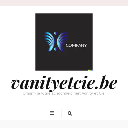
vanityetcie.be
Omarm je ware schoonheid met Vanity et Cie.