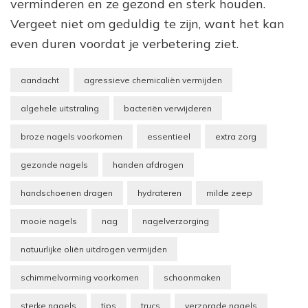
verminderen en ze gezond en sterk houden.
Vergeet niet om geduldig te zijn, want het kan
even duren voordat je verbetering ziet.
aandacht
agressieve chemicaliën vermijden
algehele uitstraling
bacteriën verwijderen
broze nagels voorkomen
essentieel
extra zorg
gezonde nagels
handen afdrogen
handschoenen dragen
hydrateren
milde zeep
mooie nagels
nag
nagelverzorging
natuurlijke oliën uitdrogen vermijden
schimmelvorming voorkomen
schoonmaken
sterke nagels
tips
trucs
verzorgde nagels