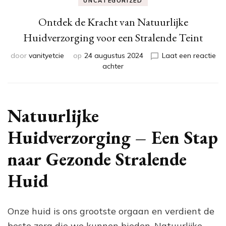
UNCATEGORIZED
Ontdek de Kracht van Natuurlijke
Huidverzorging voor een Stralende Teint
door
vanityetcie
op
24 augustus 2024
Laat een reactie
op
achter
Ontdek
de
Kracht
van
Natuurlijke
Natuurlijke
Huidverzorging
Huidverzorging – Een Stap
voor
een
naar Gezonde Stralende
Stralende
Teint
Huid
Onze huid is ons grootste orgaan en verdient de
beste zorg die we kunnen bieden. Natuurlijke