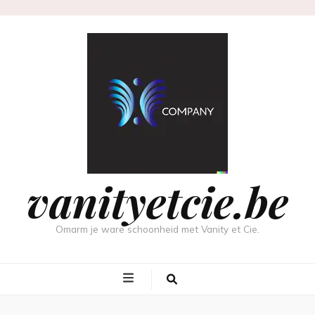
vanityetcie.be
Omarm je ware schoonheid met Vanity et Cie.