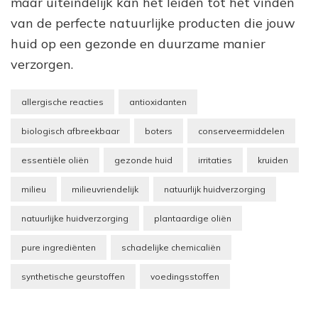
maar uiteindelijk kan het leiden tot het vinden
van de perfecte natuurlijke producten die jouw
huid op een gezonde en duurzame manier
verzorgen.
allergische reacties
antioxidanten
biologisch afbreekbaar
boters
conserveermiddelen
essentiële oliën
gezonde huid
irritaties
kruiden
milieu
milieuvriendelijk
natuurlijk huidverzorging
natuurlijke huidverzorging
plantaardige oliën
pure ingrediënten
schadelijke chemicaliën
synthetische geurstoffen
voedingsstoffen