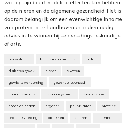
wat op zijn beurt nadelige effecten kan hebben
op de nieren en de algemene gezondheid. Het is
daarom belangrijk om een evenwichtige inname
van proteïnen te handhaven en indien nodig
advies in te winnen bij een voedingsdeskundige
of arts.
bouwstenen
bronnen van proteïne
cellen
diabetes type 2
eieren
eiwitten
gewichtsbeheersing
gezonde levensstijl
hormoonbalans
immuunsysteem
mager vlees
noten en zaden
organen
peulvruchten
proteïne
proteïne voeding
proteïnen
spieren
spiermassa