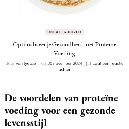
UNCATEGORIZED
Optimaliseer je Gezondheid met Proteïne
Voeding
door
vanityetcie
op
30 november 2024
Laat een reactie
op
achter
Optimaliseer
je
Gezondheid
met
De voordelen van proteïne
Proteïne
Voeding
voeding voor een gezonde
levensstijl