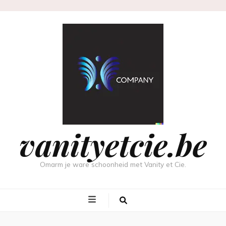
vanityetcie.be
Omarm je ware schoonheid met Vanity et Cie.