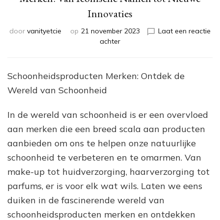
Innovaties
door
vanityetcie
op
21 november 2023
Laat een reactie
op
achter
Ontdek
de
Wereld
Schoonheidsproducten Merken: Ontdek de
van
Wereld van Schoonheid
Schoonheidsproducten
Merken:
Van
In de wereld van schoonheid is er een overvloed
Iconische
aan merken die een breed scala aan producten
Namen
aanbieden om ons te helpen onze natuurlijke
tot
Nieuwe
schoonheid te verbeteren en te omarmen. Van
Innovaties
make-up tot huidverzorging, haarverzorging tot
parfums, er is voor elk wat wils. Laten we eens
duiken in de fascinerende wereld van
schoonheidsproducten merken en ontdekken