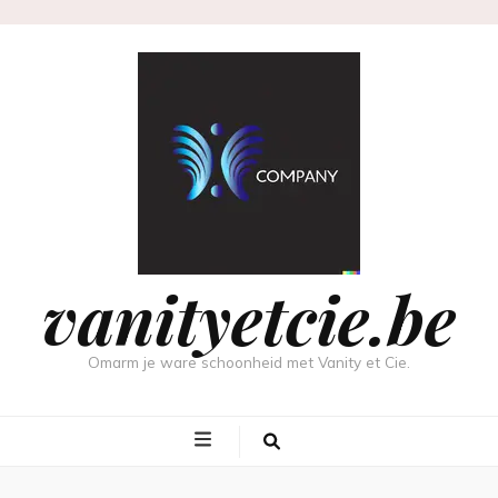
vanityetcie.be
Omarm je ware schoonheid met Vanity et Cie.