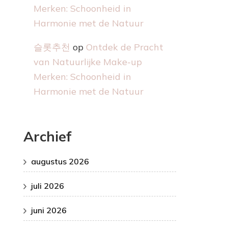
Merken: Schoonheid in
Harmonie met de Natuur
슬롯추천
op
Ontdek de Pracht
van Natuurlijke Make-up
Merken: Schoonheid in
Harmonie met de Natuur
Archief
augustus 2026
juli 2026
juni 2026