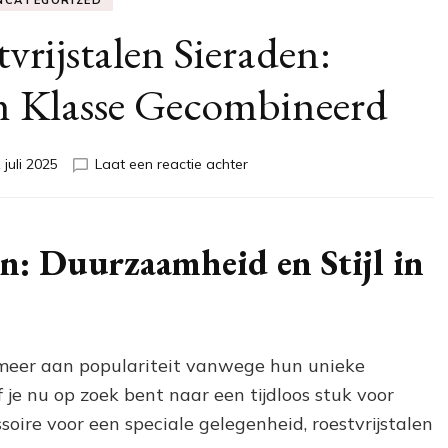
NCATEGORIZED
tvrijstalen Sieraden:
 Klasse Gecombineerd
op
 juli 2025
Laat een reactie achter
Stijlvolle
Roestvrijstalen
Sieraden:
Duurzaamheid
en: Duurzaamheid en Stijl in
en
Klasse
Gecombineerd
 meer aan populariteit vanwege hun unieke
 je nu op zoek bent naar een tijdloos stuk voor
soire voor een speciale gelegenheid, roestvrijstalen