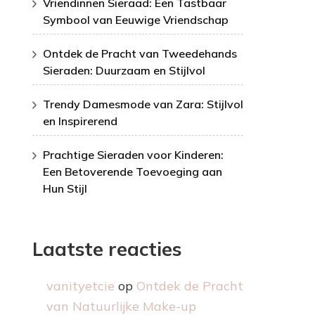
Vriendinnen Sieraad: Een Tastbaar
Symbool van Eeuwige Vriendschap
Ontdek de Pracht van Tweedehands
Sieraden: Duurzaam en Stijlvol
Trendy Damesmode van Zara: Stijlvol
en Inspirerend
Prachtige Sieraden voor Kinderen:
Een Betoverende Toevoeging aan
Hun Stijl
Laatste reacties
vanityetcie
op
Ontdek de Pracht
van Natuurlijke Make-up