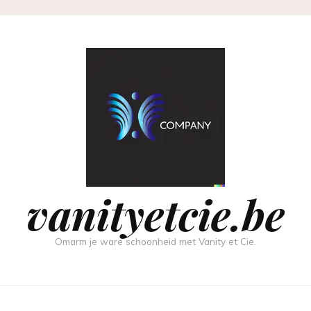
vanityetcie.be
Omarm je ware schoonheid met Vanity et Cie.