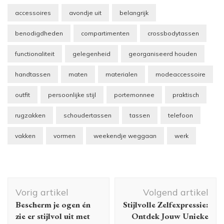
accessoires
avondje uit
belangrijk
benodigdheden
compartimenten
crossbodytassen
functionaliteit
gelegenheid
georganiseerd houden
handtassen
maten
materialen
modeaccessoire
outfit
persoonlijke stijl
portemonnee
praktisch
rugzakken
schoudertassen
tassen
telefoon
vakken
vormen
weekendje weggaan
werk
Berichtnavigatie
Vorig artikel
Volgend artikel
Bescherm je ogen én
Stijlvolle Zelfexpressie:
zie er stijlvol uit met
Ontdek Jouw Unieke