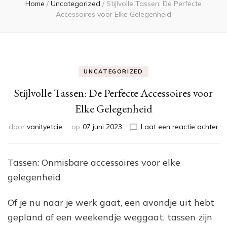
Home
/
Uncategorized
/
Stijlvolle Tassen: De Perfecte
Accessoires voor Elke Gelegenheid
UNCATEGORIZED
Stijlvolle Tassen: De Perfecte Accessoires voor
Elke Gelegenheid
op
door
vanityetcie
op
07 juni 2023
Laat een reactie achter
Sti
Ta
De
Tassen: Onmisbare accessoires voor elke
Pe
gelegenheid
Ac
vo
El
Of je nu naar je werk gaat, een avondje uit hebt
Ge
gepland of een weekendje weggaat, tassen zijn