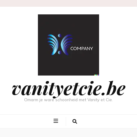
vanityetcie.be
Omarm je ware schoonheid met Vanity et Cie.