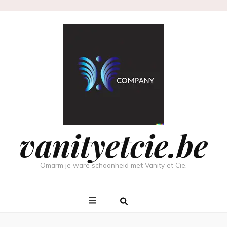
vanityetcie.be
Omarm je ware schoonheid met Vanity et Cie.