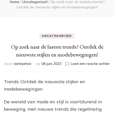
Home
/
Uncategorized
/
Op zoek naar de laatste trends?
Ontdek de nieuwste stijlen en modebewegingen!
UNCATEGORIZED
Op zoek naar de laatste trends? Ontdek de
nieuwste stijlen en modebewegingen!
op
door
vanityetcie
op
04 juni 2023
Laat een reactie achter
O
zo
na
Trends: Ontdek de nieuwste stijlen en
de
modebewegingen
la
tr
On
De wereld van mode en stijl is voortdurend in
de
beweging, met nieuwe trends die regelmatig
ni