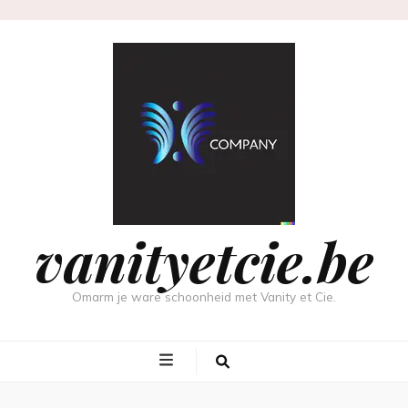
vanityetcie.be
Omarm je ware schoonheid met Vanity et Cie.