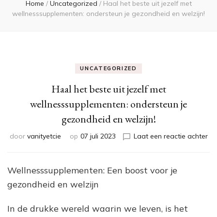
Home
/
Uncategorized
/
Haal het beste uit jezelf met
wellnesssupplementen: ondersteun je gezondheid en welzijn!
UNCATEGORIZED
Haal het beste uit jezelf met
wellnesssupplementen: ondersteun je
gezondheid en welzijn!
op
door
vanityetcie
op
07 juli 2023
Laat een reactie achter
Ha
he
be
Wellnesssupplementen: Een boost voor je
uit
gezondheid en welzijn
jez
me
we
In de drukke wereld waarin we leven, is het