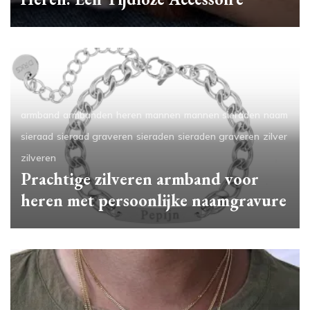
armband
armbanden
heren
mannen
mannen sieraden
naam
sieraad
sieraad graveren
sieraden
sieraden graveren
zilver
zilveren
Prachtige zilveren armband voor
heren met persoonlijke naamgravure