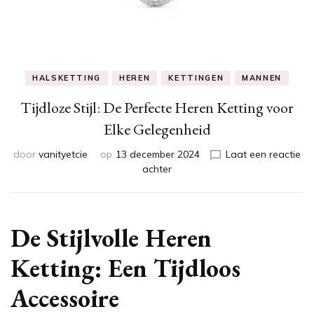
HALSKETTING
HEREN
KETTINGEN
MANNEN
Tijdloze Stijl: De Perfecte Heren Ketting voor
Elke Gelegenheid
door
vanityetcie
op
13 december 2024
Laat een reactie
op
achter
Tijdloze
Stijl:
De
Perfecte
De Stijlvolle Heren
Heren
Ketting
Ketting: Een Tijdloos
voor
Elke
Accessoire
Gelegenheid