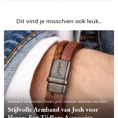
Dit vind je misschien ook leuk...
armband
armbanden
heren
josh
mannen
mannen sieraden
Stijlvolle Armband van Josh voor
Heren: Een Tijdloze Accessoire