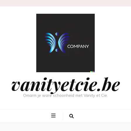
vanityetcie.be
Omarm je ware schoonheid met Vanity et Cie.