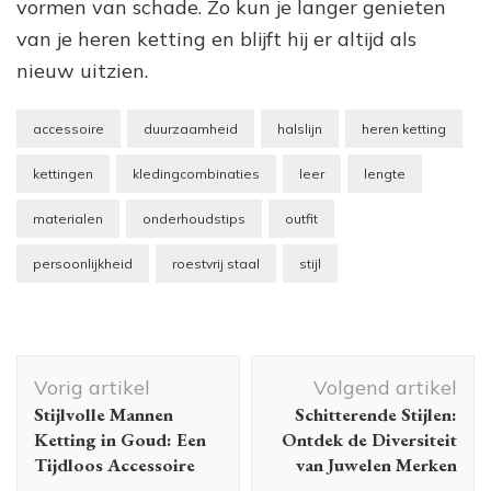
vormen van schade. Zo kun je langer genieten
van je heren ketting en blijft hij er altijd als
nieuw uitzien.
accessoire
duurzaamheid
halslijn
heren ketting
kettingen
kledingcombinaties
leer
lengte
materialen
onderhoudstips
outfit
persoonlijkheid
roestvrij staal
stijl
Berichtnavigatie
Vorig artikel
Volgend artikel
Stijlvolle Mannen
Schitterende Stijlen:
Ketting in Goud: Een
Ontdek de Diversiteit
Tijdloos Accessoire
van Juwelen Merken