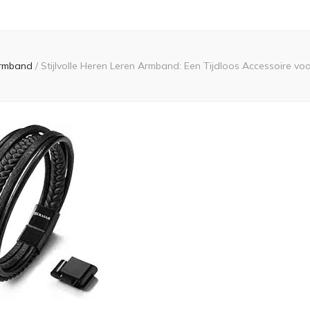
rmband
/
Stijlvolle Heren Leren Armband: Een Tijdloos Accessoire v