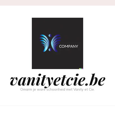
vanityetcie.be
Omarm je ware schoonheid met Vanity et Cie.