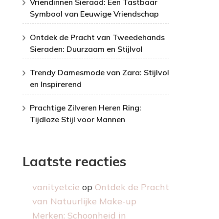
Vriendinnen Sieraad: Een Tastbaar
Symbool van Eeuwige Vriendschap
Ontdek de Pracht van Tweedehands
Sieraden: Duurzaam en Stijlvol
Trendy Damesmode van Zara: Stijlvol
en Inspirerend
Prachtige Zilveren Heren Ring:
Tijdloze Stijl voor Mannen
Laatste reacties
vanityetcie
op
Ontdek de Pracht
van Natuurlijke Make-up
Merken: Schoonheid in