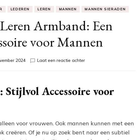
R
LEDEREN
LEREN
MANNEN
MANNEN SIERADEN
n Leren Armband: Een
ssoire voor Mannen
op
vember 2024
Laat een reactie achter
Stijlvolle
Heren
Leren
Armband:
Stijlvol Accessoire voor
Een
Tijdloos
Accessoire
voor
Mannen
r alleen voor vrouwen. Ook mannen kunnen met een
ok creëren. Of je nu op zoek bent naar een subtiel