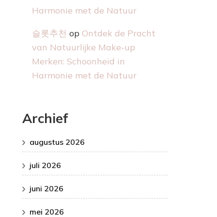
Harmonie met de Natuur
슬롯추천
op
Ontdek de Pracht
van Natuurlijke Make-up
Merken: Schoonheid in
Harmonie met de Natuur
Archief
augustus 2026
juli 2026
juni 2026
mei 2026