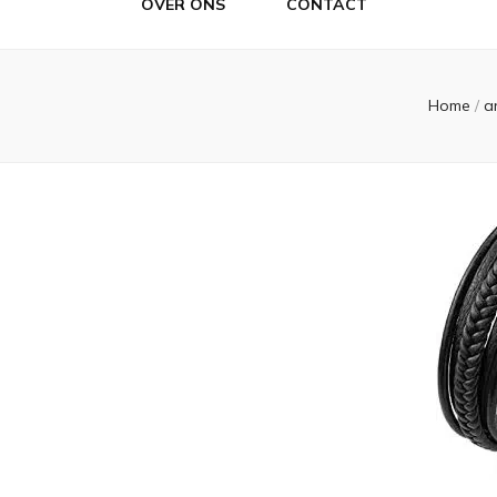
OVER ONS
CONTACT
Home
/
a