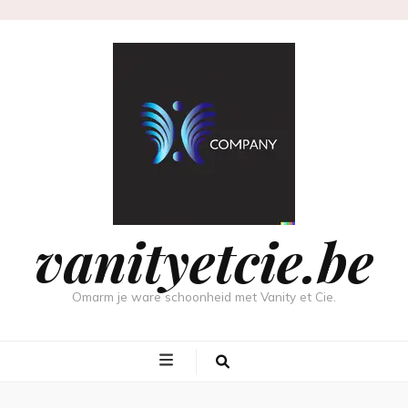
vanityetcie.be
Omarm je ware schoonheid met Vanity et Cie.