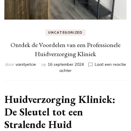
UNCATEGORIZED
Ontdek de Voordelen van een Professionele
Huidverzorging Kliniek
door
vanityetcie
op
16 september 2024
Laat een reactie
op
achter
Ontdek
de
Voordelen
van
Huidverzorging Kliniek:
een
Professionele
De Sleutel tot een
Huidverzorging
Kliniek
Stralende Huid