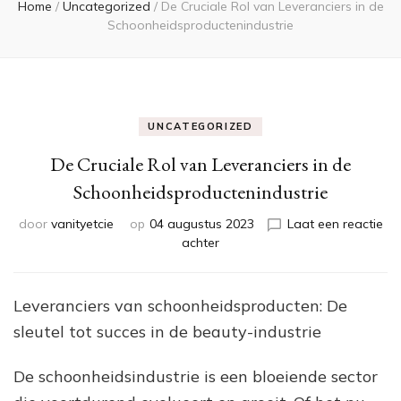
Home
/
Uncategorized
/
De Cruciale Rol van Leveranciers in de
Schoonheidsproductenindustrie
UNCATEGORIZED
De Cruciale Rol van Leveranciers in de
Schoonheidsproductenindustrie
door
vanityetcie
op
04 augustus 2023
Laat een reactie
op
achter
De
Cruciale
Rol
Leveranciers van schoonheidsproducten: De
van
sleutel tot succes in de beauty-industrie
Leveranciers
in
de
De schoonheidsindustrie is een bloeiende sector
Schoonheidsproductenindustri