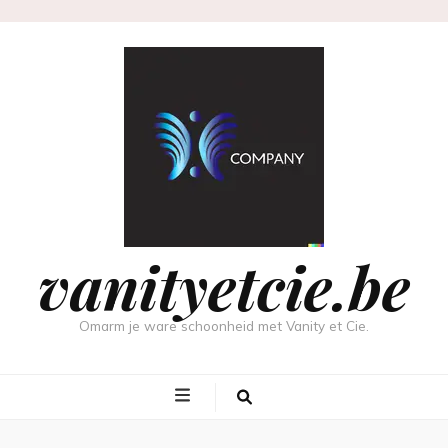
vanityetcie.be
Omarm je ware schoonheid met Vanity et Cie.