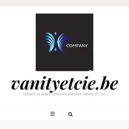
vanityetcie.be
Omarm je ware schoonheid met Vanity et Cie.