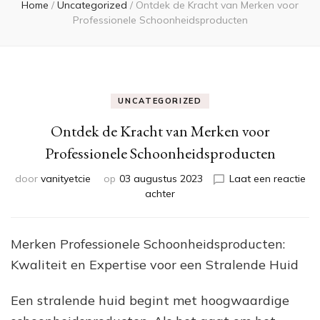
Home
/
Uncategorized
/
Ontdek de Kracht van Merken voor
Professionele Schoonheidsproducten
UNCATEGORIZED
Ontdek de Kracht van Merken voor
Professionele Schoonheidsproducten
door
vanityetcie
op
03 augustus 2023
Laat een reactie
op
achter
Ontdek
de
Kracht
Merken Professionele Schoonheidsproducten:
van
Kwaliteit en Expertise voor een Stralende Huid
Merken
voor
Professionele
Een stralende huid begint met hoogwaardige
Schoonheidsproducten